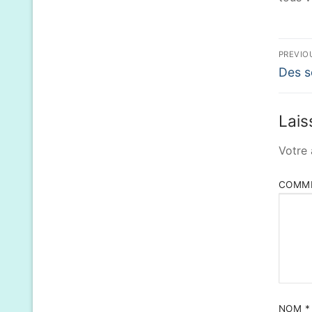
Na
PREVIO
Previo
de
Des s
post:
l’a
Lais
Votre 
COMM
NOM
*