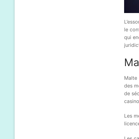
L’esso
le con
qui en
juridi
Ma
Malte 
des me
de séc
casino
Les mé
licenc
Les ca