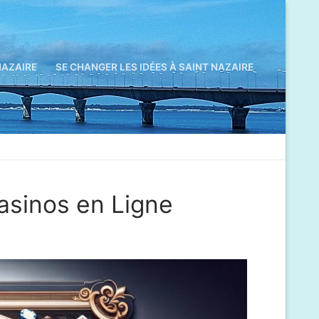
NAZAIRE
SE CHANGER LES IDÉES À SAINT NAZAIRE
Casinos en Ligne