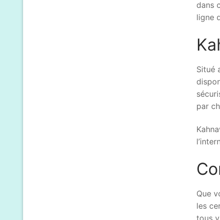
dans c
ligne 
Ka
Situé 
dispon
sécuri
par c
Kahnaw
l’inter
Co
Que vo
les ce
tous v