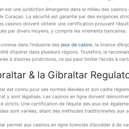
n est une juridiction émergente dans le milieu des casinos 
e Curaçao. La sécurité est garantie par des exigences stri
les casinos doivent obtenir une certification prouvant l’équ
ués par divers moyens, y compris les virements bancaires.
connue dans l’industrie des
jeux de casino
, la licence d’An
ilité d’opérer dans plusieurs régions. Toutefois, la reconna
ée à d’autres juridictions, ce qui peut limiter l’accès à cer
raltar & la Gibraltar Regulat
tar est connu pour ses normes élevées et son cadre régleme
at y sont légalisés. Les casinos en ligne doivent démontre
té stricts. Une certification de l’équité des jeux est égal
ées sont variées, allant des méthodes traditionnelles aux 
tar permet aux casinos en ligne licenciés d’accéder à de