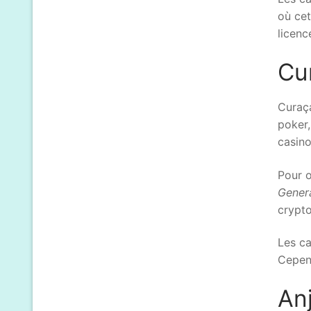
où cet
licenc
Cu
Curaça
poker,
casino
Pour o
Gener
crypto
Les ca
Cepend
An