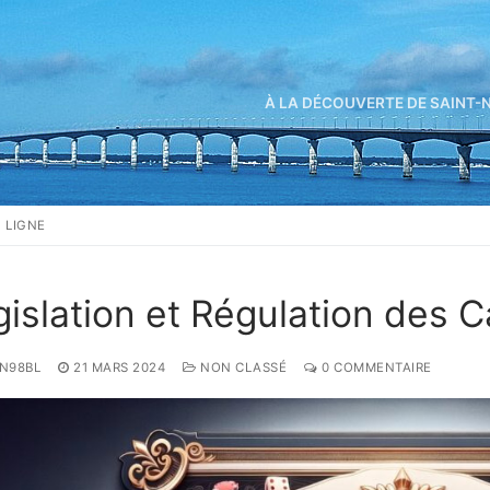
À LA DÉCOUVERTE DE SAINT-
 LIGNE
islation et Régulation des 
N98BL
21 MARS 2024
NON CLASSÉ
0 COMMENTAIRE