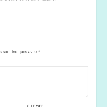
s sont indiqués avec
*
SITE WEB